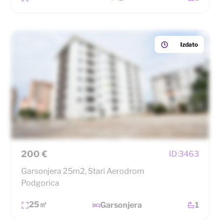
Izdato
200 €
ID:
3463
Garsonjera 25m2, Stari Aerodrom
Podgorica
25㎡
Garsonjera
1