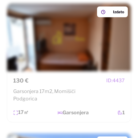
Izdato
130 €
ID:
4437
Garsonjera 17m2, Momišići
Podgorica
17㎡
Garsonjera
1