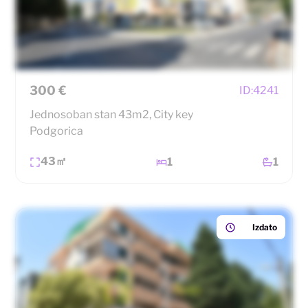
300 €
ID:
4241
Jednosoban stan 43m2, City key
Podgorica
43㎡
1
1
Izdato