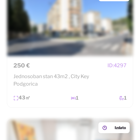
250 €
ID:
4297
Jednosoban stan 43m2 , City Key
Podgorica
43㎡
1
1
Izdato