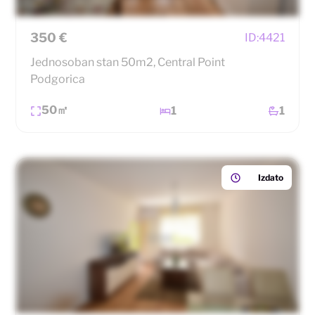
350 €
ID:
4421
Jednosoban stan 50m2, Central Point
Podgorica
50㎡
1
1
Izdato