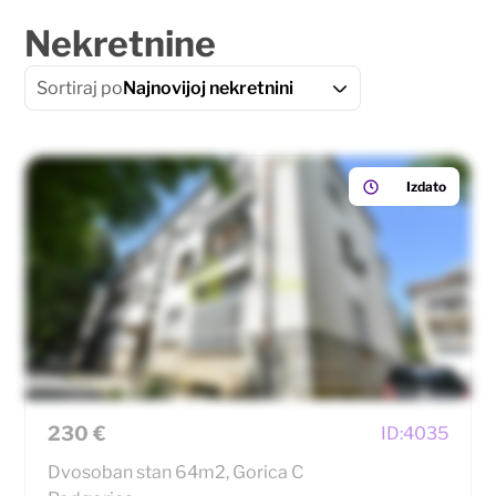
Nekretnine
Sortiraj po
Najnovijoj nekretnini
Izdato
230 €
ID:
4035
Dvosoban stan 64m2, Gorica C