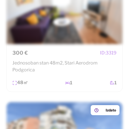
300 €
ID:
3319
Jednosoban stan 48m2, Stari Aerodrom
Podgorica
48㎡
1
1
Izdato