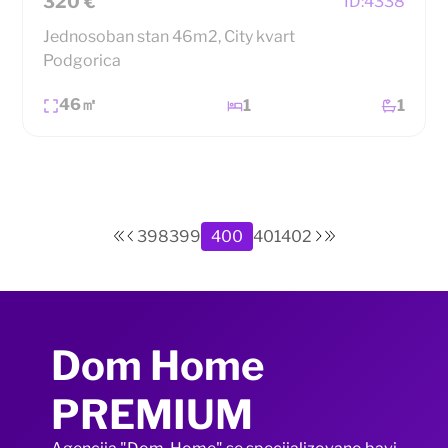
320 €
ID:
4338
Jednosoban stan 46m2, City kvart
Podgorica
46㎡
1
1
398
399
400
401
402
Dom Home
PREMIUM