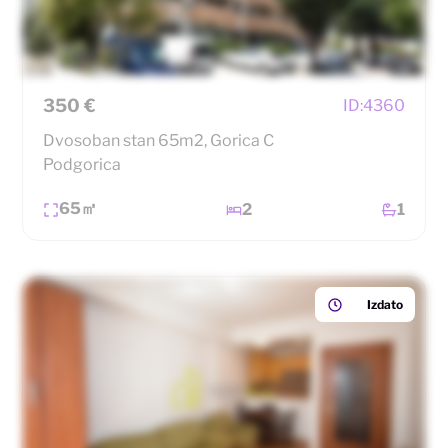
350 €
ID:
4360
Dvosoban stan 65m2, Gorica C
Podgorica
65㎡
2
1
Izdato