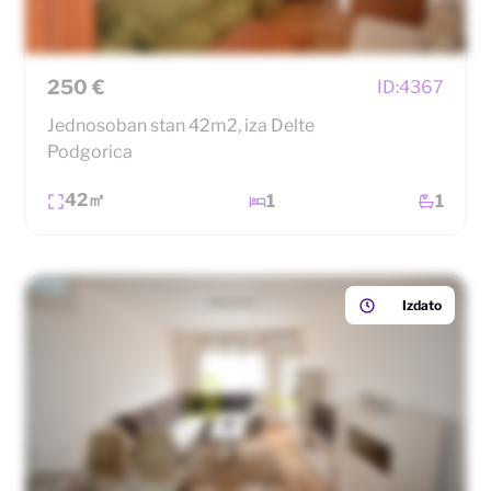
250 €
ID:
4367
Jednosoban stan 42m2, iza Delte
Podgorica
42㎡
1
1
Izdato