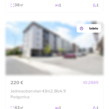
38㎡
1
1
Izdato
220 €
ID:
2889
Jednosoban stan 43m2, Blok 9
Podgorica
43㎡
1
1