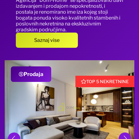
Agencija "Dom-Home" se specijalizovano bavi
izdavanjem i prodajom nepokretnosti, i
postala je renomirano ime iza kojeg stoji
bogata ponuda visoko kvalitetnih stambenih i
poslovnih nekretnina na ekskluzivnim
gradskim područjima.
Saznaj vise
Prodaja
TOP 5 NEKRETNINE