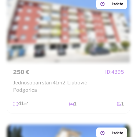
Izdato
250 €
ID:
4395
Jednosoban stan 41m2, Ljubović
Podgorica
41㎡
1
1
Izdato