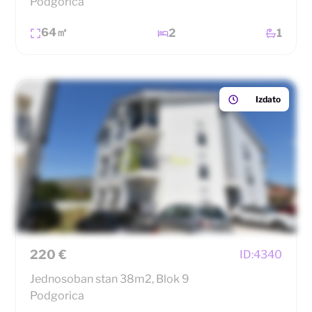
Podgorica
64㎡
2
1
Izdato
220 €
ID:
4340
Jednosoban stan 38m2, Blok 9
Podgorica