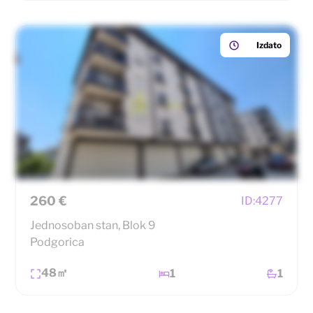
Izdato
260 €
ID:
4277
Jednosoban stan, Blok 9
Podgorica
48㎡
1
1