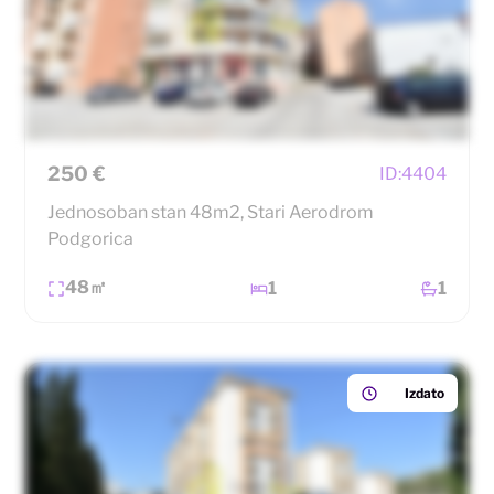
250 €
ID:
4404
Jednosoban stan 48m2, Stari Aerodrom
Podgorica
48㎡
1
1
Izdato