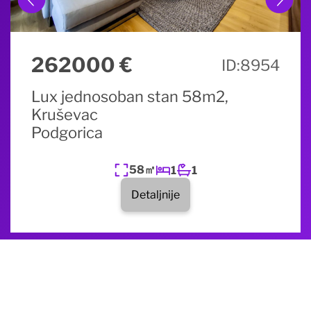
262000 €
ID:
8954
Lux jednosoban stan 58m2,
Kruševac
Podgorica
58㎡
1
1
Detaljnije