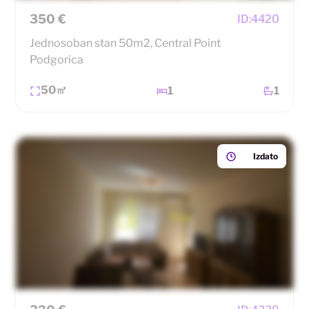
350 €
ID:
4420
Jednosoban stan 50m2, Central Point
Podgorica
50㎡
1
1
Izdato