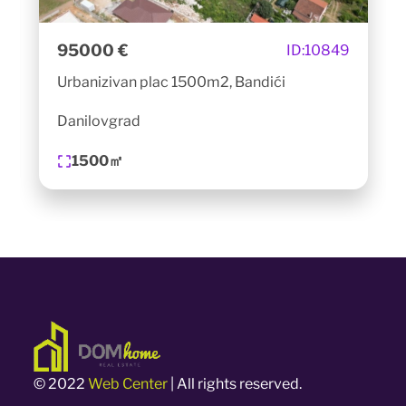
95000 €
ID:
10849
Urbanizivan plac 1500m2, Bandići
Danilovgrad
1500㎡
© 2022
Web Center
| All rights reserved.