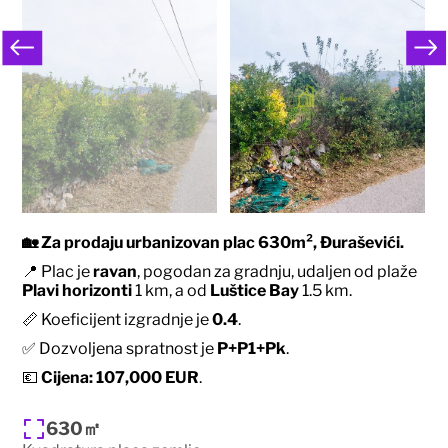
🏡
Za prodaju urbanizovan plac 630m², Đuraševići.
📍 Plac je
ravan
, pogodan za gradnju, udaljen od plaže
Plavi horizonti
1 km, a od
Luštice Bay
1.5 km.
📏 Koeficijent izgradnje je
0.4
.
✅ Dozvoljena spratnost je
P+P1+Pk
.
💶
Cijena: 107,000 EUR
.
630㎡