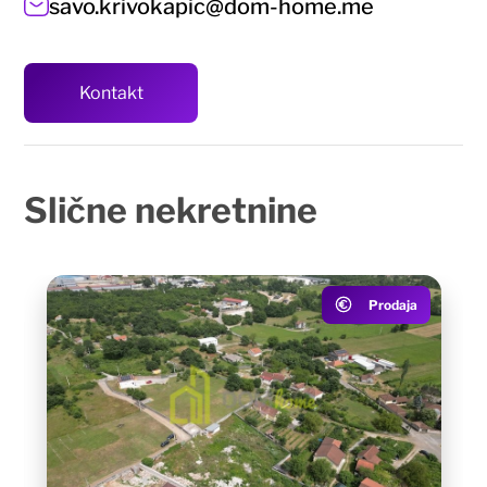
savo.krivokapic@dom-home.me
Kontakt
Slične
nekretnine
Prodaja