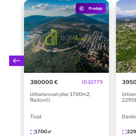
rodaja
Prodaja
380000 €
3950
6829
ID:
10779
Urbanizovan plac 1700m2,
Urban
Radovići
22958
Tivat
Danil
1700㎡
22