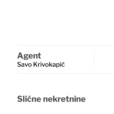
Agent
Savo Krivokapić
Slične
nekretnine