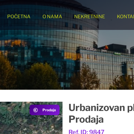
POČETNA
O NAMA
NEKRETNINE
KONTA
Urbanizovan p
Prodaja
Prodaja
Ref. ID: 9847