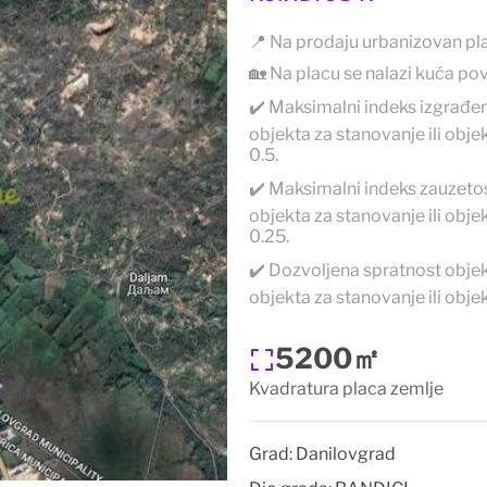
📍 Na prodaju urbanizovan pl
🏡 Na placu se nalazi kuća p
✔️ Maksimalni indeks izgrađeno
objekta za stanovanje ili obje
0.5.
✔️ Maksimalni indeks zauzetost
objekta za stanovanje ili obje
0.25.
✔️ Dozvoljena spratnost objekt
objekta za stanovanje ili objek
5200㎡
Kvadratura placa zemlje
Grad:
Danilovgrad