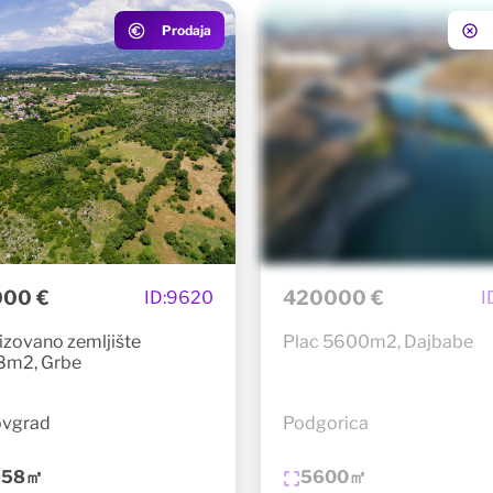
Prodaja
00 €
420000 €
ID:
9620
I
izovano zemljište
Plac 5600m2, Dajbabe
m2, Grbe
ovgrad
Podgorica
958㎡
5600㎡