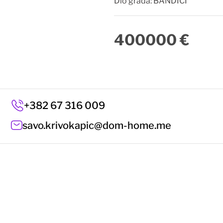
Dio grada:
BANDICI
400000 €
+382 67 316 009
savo.krivokapic@dom-home.me