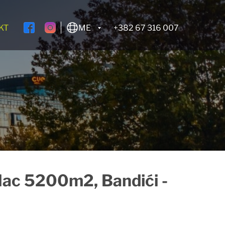
KT
ME
+382 67 316 007
lac 5200m2, Bandići -