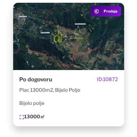
Prodaja
Po dogovoru
ID:
10872
Plac 13000m2, Bijelo Polje
Bijelo polje
13000㎡