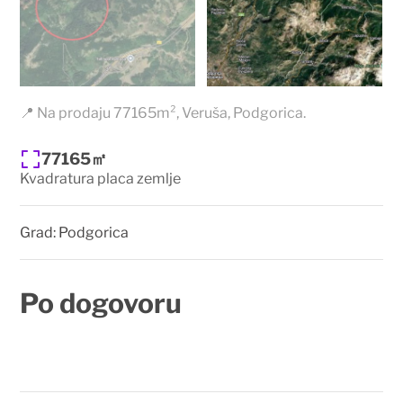
📍 Na prodaju 77165m², Veruša, Podgorica.
77165㎡
Kvadratura placa zemlje
Grad:
Podgorica
Po dogovoru