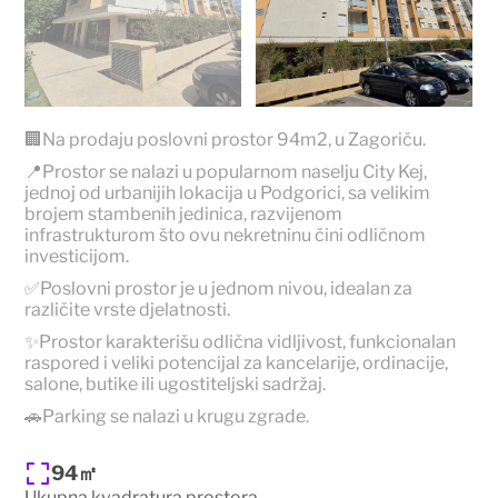
🏢Na prodaju poslovni prostor 94m2, u Zagoriču.
📍Prostor se nalazi u popularnom naselju City Kej,
jednoj od urbanijih lokacija u Podgorici, sa velikim
brojem stambenih jedinica, razvijenom
infrastrukturom što ovu nekretninu čini odličnom
investicijom.
✅Poslovni prostor je u jednom nivou, idealan za
različite vrste djelatnosti.
✨Prostor karakterišu odlična vidljivost, funkcionalan
raspored i veliki potencijal za kancelarije, ordinacije,
salone, butike ili ugostiteljski sadržaj.
🚗Parking se nalazi u krugu zgrade.
94㎡
Ukupna kvadratura prostora