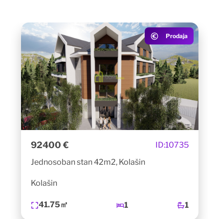
Prodaja
92400 €
ID:
10735
Jednosoban stan 42m2, Kolašin
Kolašin
41.75㎡
1
1