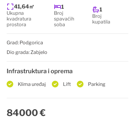
41,64㎡
1
1
Ukupna
Broj
Broj
kvadratura
spavaćih
kupatila
prostora
soba
Grad:
Podgorica
Dio grada:
Zabjelo
Infrastruktura i oprema
Klima uređaj
Lift
Parking
84000 €