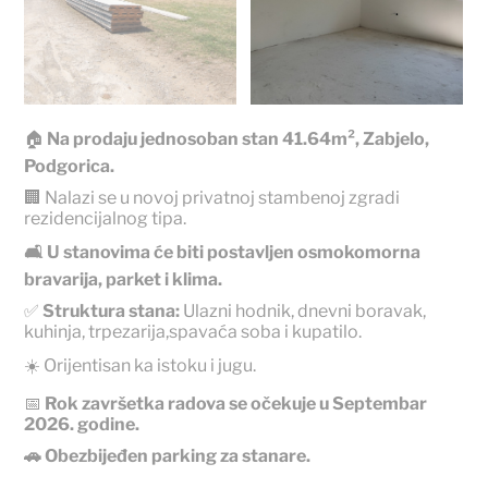
🏠
Na prodaju jednosoban stan 41.64m², Zabjelo,
Podgorica.
🏢 Nalazi se u novoj privatnoj stambenoj zgradi
rezidencijalnog tipa.
🛋️ U stanovima će biti postavljen osmokomorna
bravarija, parket i klima.
✅
Struktura stana:
Ulazni hodnik, dnevni boravak,
kuhinja, trpezarija,spavaća soba i kupatilo.
☀️ Orijentisan ka istoku i jugu.
📅
Rok završetka radova se očekuje u Septembar
2026. godine.
🚗 Obezbijeđen parking za stanare.