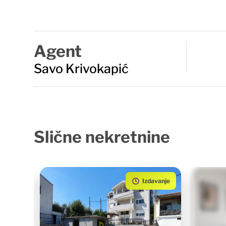
Agent
Savo Krivokapić
Slične
nekretnine
avanje
Izdavanje