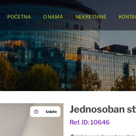
POČETNA
O NAMA
NEKRETNINE
KONTA
Jednosoban st
Izdato
Ref. ID: 10646