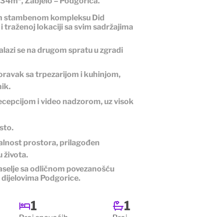
 34m², Zabjelo – Podgorica.
nom stambenom kompleksu
Did
j i traženoj lokaciji sa svim sadržajima
nalazi se na drugom spratu u zgradi
oravak sa trpezarijom i kuhinjom,
ik.
recepcijom i video nadzorom, uz visok
sto.
alnost prostora, prilagođen
života.
naselje sa odličnom povezanošću
 dijelovima Podgorice.
1
1