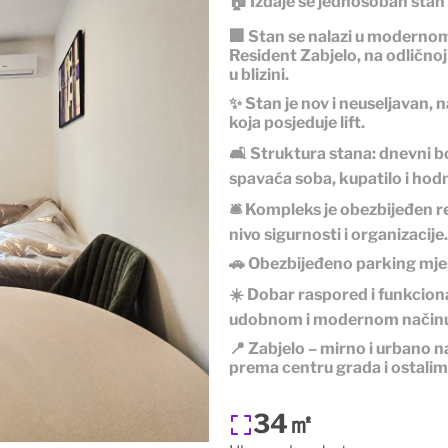
🏠 Izdaje se jednosoban stan
🏢 Stan se nalazi u moder
Resident Zabjelo
, na odlično
u blizini.
✨ Stan je nov i neuseljavan, 
koja posjeduje lift.
🛋️ Struktura stana: dnevni b
spavaća soba, kupatilo i hodn
🛎️ Kompleks je obezbijeđen 
nivo sigurnosti i organizacije.
🚗 Obezbijeđeno parking mje
☀️ Dobar raspored i funkcion
udobnom i modernom načinu 
📍 Zabjelo – mirno i urbano 
prema centru grada i ostalim
34㎡