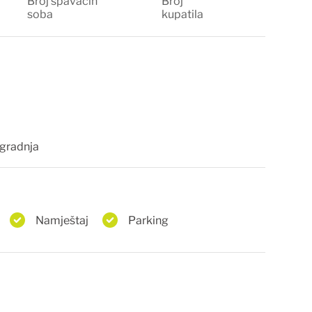
Broj spavaćih
Broj
soba
kupatila
gradnja
Namještaj
Parking