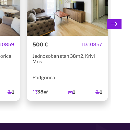
500 €
350
10859
ID:
10857
orica
Jednosoban stan 38m2, Krivi
Jed
Most
Tolo
Podgorica
Pod
38㎡
3
1
1
1