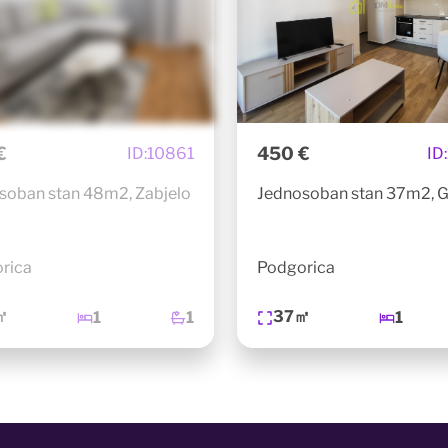
€
450 €
ID:
10861
ID:
soban stan 48m2, Zabjelo
Jednosoban stan 37m2, G
rica
Podgorica
㎡
37㎡
1
1
1