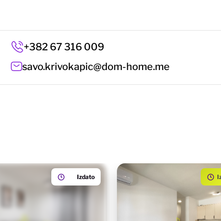
+382 67 316 009
savo.krivokapic@dom-home.me
Izdato
I