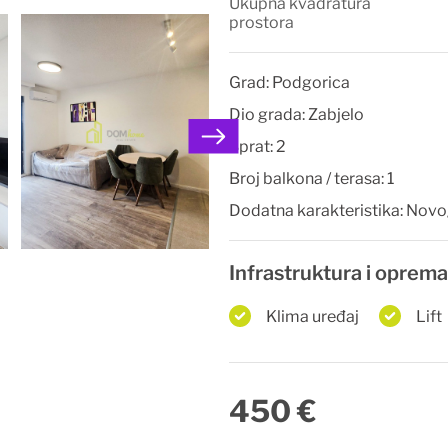
Ukupna kvadratura
prostora
Grad:
Podgorica
Dio grada:
Zabjelo
Sprat:
2
Broj balkona / terasa:
1
Dodatna karakteristika:
Novo
Infrastruktura i oprema
Klima uređaj
Lift
450 €