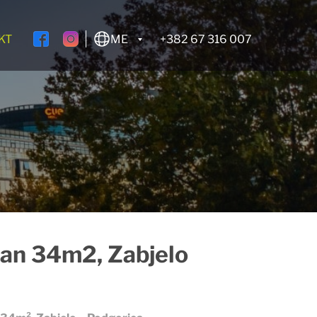
KT
ME
+382 67 316 007
an 34m2, Zabjelo
Izdato