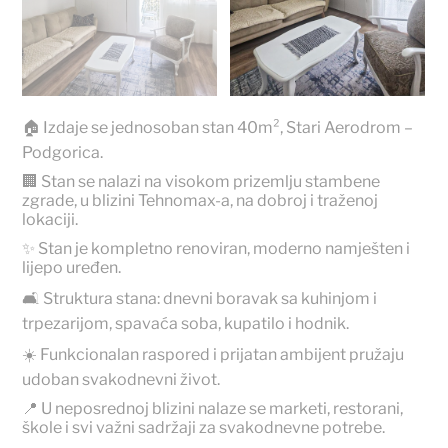
🏠 Izdaje se jednosoban stan 40m², Stari Aerodrom –
Podgorica.
🏢 Stan se nalazi na visokom prizemlju stambene
zgrade, u blizini Tehnomax-a, na dobroj i traženoj
lokaciji.
✨ Stan je kompletno renoviran, moderno namješten i
lijepo uređen.
🛋️ Struktura stana: dnevni boravak sa kuhinjom i
trpezarijom, spavaća soba, kupatilo i hodnik.
☀️ Funkcionalan raspored i prijatan ambijent pružaju
udoban svakodnevni život.
📍 U neposrednoj blizini nalaze se marketi, restorani,
škole i svi važni sadržaji za svakodnevne potrebe.