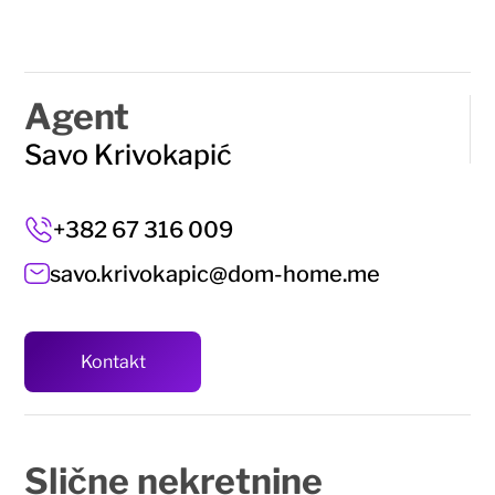
Agent
Savo Krivokapić
+382 67 316 009
savo.krivokapic@dom-home.me
Kontakt
Slične
nekretnine