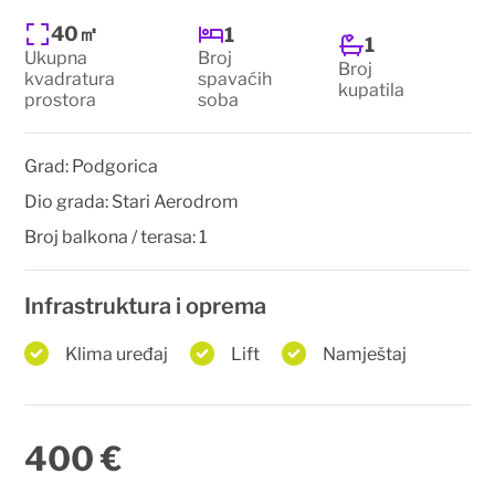
40㎡
1
1
Ukupna
Broj
Broj
kvadratura
spavaćih
kupatila
prostora
soba
Grad:
Podgorica
Dio grada:
Stari Aerodrom
Broj balkona / terasa:
1
Infrastruktura i oprema
Klima uređaj
Lift
Namještaj
400 €