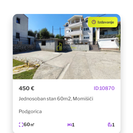
Izdavanje
450 €
ID:
10870
Jednosoban stan 60m2, Momišići
Podgorica
60㎡
1
1