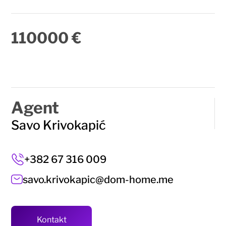
110000 €
Agent
Savo Krivokapić
+382 67 316 009
savo.krivokapic@dom-home.me
Kontakt