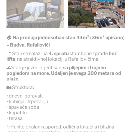
🏠
Na prodaju jednosoban stan 44m² (36m² upisano)
– Budva, Rafailovići
📍 Stan se nalazi na
4. spratu
stambene zgrade
bez
lifta
, na atraktivnoj lokaciji u Rafailovićima.
🌊Stan je juzno orjentisan,
sa plijepim i trajnim
pogledom na more. Udaljen je svega 200 metara od
plaže.
🏡
Struktura
:
• dnevni boravak
• kuhinja i trpezarija
• spavaća soba
• kupatilo
• terasa
✨ Funkcionalan raspored, odlična lokacija i blizina