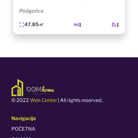
Podgorica
47.85㎡
1
1
© 2022
Web Center
| All rights reserved.
Navigacija
POČETNA