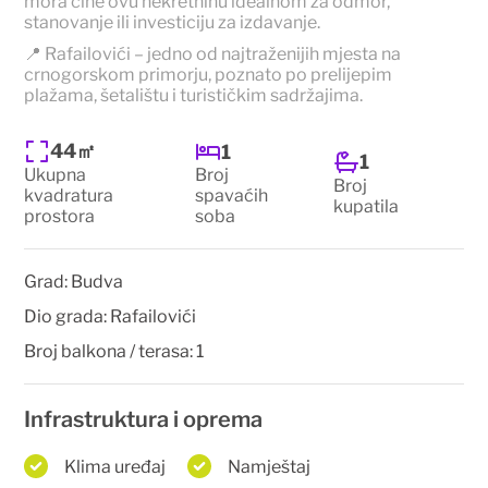
mora čine ovu nekretninu idealnom za odmor,
stanovanje ili investiciju za izdavanje.
📍 Rafailovići – jedno od najtraženijih mjesta na
crnogorskom primorju, poznato po prelijepim
plažama, šetalištu i turističkim sadržajima.
44㎡
1
1
Ukupna
Broj
Broj
kvadratura
spavaćih
kupatila
prostora
soba
Grad:
Budva
Dio grada:
Rafailovići
Broj balkona / terasa:
1
Infrastruktura i oprema
Klima uređaj
Namještaj