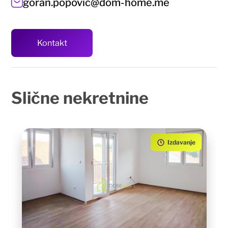
goran.popovic@dom-home.me
Kontakt
Slične
nekretnine
Izdavanje