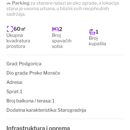
🚗
Parking
za stanare nalazi se oko zgrade, a lokacija
stana je veoma urbana, u blizini svih neophodnih
sadržaja.
60㎡
2
1
Ukupna
Broj
Broj
kvadratura
spavaćih
kupatila
prostora
soba
Grad:
Podgorica
Dio grada:
Preko Morače
Adresa:
Sprat:
1
Broj balkona / terasa:
1
Dodatna karakteristika:
Starogradnja
Infrastruktura i oprema