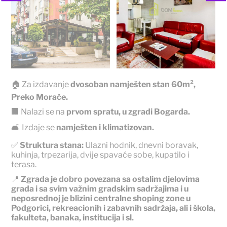
🏠 Za izdavanje
dvosoban namješten stan 60m²,
Preko Morače.
🏢 Nalazi se na
prvom spratu, u zgradi Bogarda.
🛋️ Izdaje se
namješten i klimatizovan.
✅
Struktura stana:
Ulazni hodnik, dnevni boravak,
kuhinja, trpezarija, dvije spavaće sobe, kupatilo i
terasa.
📍
Zgrada je dobro povezana sa ostalim djelovima
grada i sa svim važnim gradskim sadržajima i u
neposrednoj je blizini centralne shoping zone u
Podgorici, rekreacionih i zabavnih sadržaja, ali i škola,
fakulteta, banaka, institucija i sl.