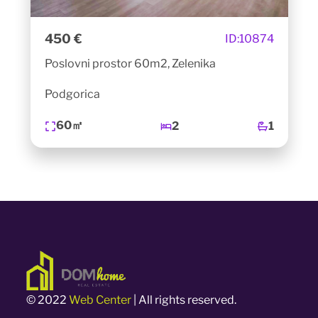
450 €
ID:
10874
Poslovni prostor 60m2, Zelenika
Podgorica
60㎡
2
1
© 2022
Web Center
| All rights reserved.