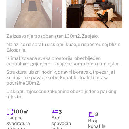
Za izdavanje trosoban stan 100m2, Zabjelo.
Nalazi se na spratu u sklopu kuće, u neposrednoj blizini
Glosarija.
Klimatizovana svaka prostorija, obezbijeđen
centralnim grijanjem i izdaje se kompletno namješten.
Struktura: ulazni hodnik, dnevni boravak, trpezarija i
kuhinja, tri spavaće sobe, kupatilo, toalet i terasa
površine 30m2.
U sklopu mjesečne zakupnine obezbijeđeno parking
mjesto.
100㎡
3
2
Ukupna
Broj
Broj
kvadratura
spavaćih
kupatila
prostora
soba