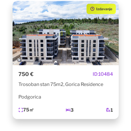
Izdavanje
750 €
ID:
10484
Trosoban stan 75m2, Gorica Residence
Podgorica
75㎡
3
1