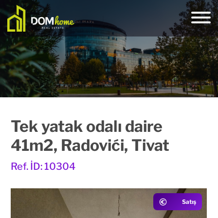
Tek yatak odalı daire
41m2, Radovići, Tivat
Ref. İD: 10304
Satış