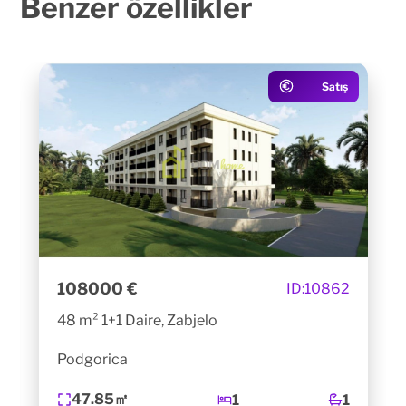
Benzer
özellikler
Satış
108000 €
ID:
10862
48 m² 1+1 Daire, Zabjelo
Podgorica
47.85㎡
1
1