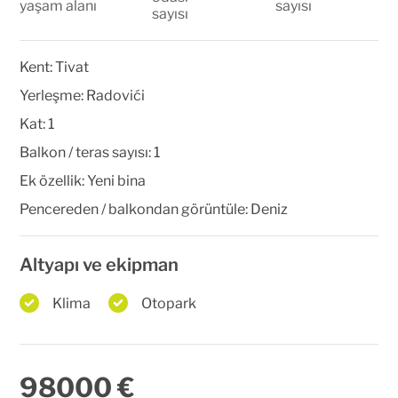
yaşam alanı
sayısı
sayısı
Kent:
Tivat
Yerleşme:
Radovići
Kat:
1
Balkon / teras sayısı:
1
Ek özellik:
Yeni bina
Pencereden / balkondan görüntüle:
Deniz
Altyapı ve ekipman
Klima
Otopark
98000 €