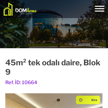
45m² tek odalı daire, Blok
9
Ref. İD: 10664
Kira