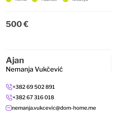
500 €
Ajan
Nemanja Vukčević
+382 69 502 891
+382 67 316 018
nemanja.vukcevic@dom-home.me