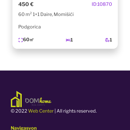
450 €
ID:
10870
60 m² 1+1 Daire, Momišići
Podgorica
60㎡
1
1
© 2022
Web Center
| All rights reserved.
Navigasyon