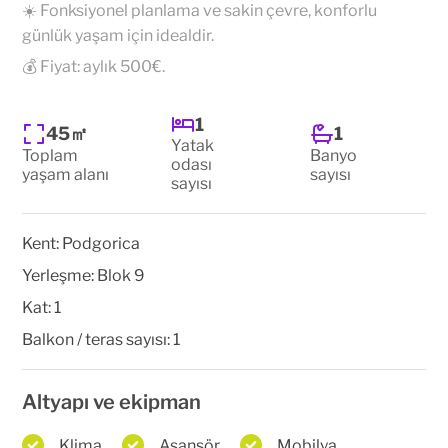
☀️ Fonksiyonel planlama ve sakin çevre, konforlu
günlük yaşam için idealdir.
💰 Fiyat: aylık 500€.
1
45㎡
1
Yatak
Toplam
Banyo
odası
yaşam alanı
sayısı
sayısı
Kent:
Podgorica
Yerleşme:
Blok 9
Kat:
1
Balkon / teras sayısı:
1
Altyapı ve ekipman
Klima
Asansör
Mobilya