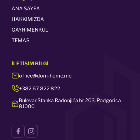
ANA SAYFA
HAKKIMIZDA
GAYRİMENKUL
TEMAS
İLETİŞİM
BİLGİ
office@dom-home.me
+382 67 822 822
Bulevar Stanka Radonjića br 203, Podgorica
81000