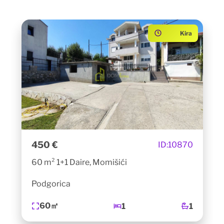
Kira
450 €
ID:
10870
60 m² 1+1 Daire, Momišići
Podgorica
60㎡
1
1