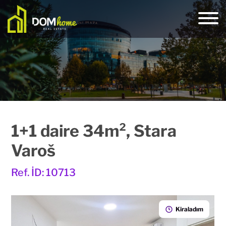
1+1 daire 34m², Stara
Varoš
Ref. İD: 10713
Kiraladım