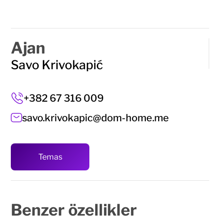
Ajan
Savo Krivokapić
+382 67 316 009
savo.krivokapic@dom-home.me
Temas
Benzer
özellikler