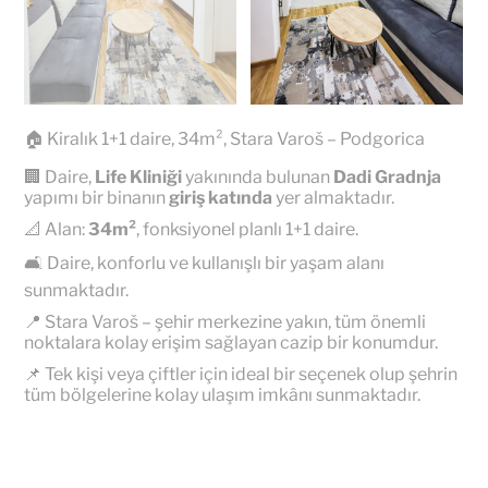
🏠 Kiralık 1+1 daire, 34m², Stara Varoš – Podgorica
🏢 Daire,
Life Kliniği
yakınında bulunan
Dadi Gradnja
yapımı bir binanın
giriş katında
yer almaktadır.
📐 Alan:
34m²
, fonksiyonel planlı 1+1 daire.
🛋️ Daire, konforlu ve kullanışlı bir yaşam alanı
sunmaktadır.
📍 Stara Varoš – şehir merkezine yakın, tüm önemli
noktalara kolay erişim sağlayan cazip bir konumdur.
📌 Tek kişi veya çiftler için ideal bir seçenek olup şehrin
tüm bölgelerine kolay ulaşım imkânı sunmaktadır.