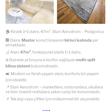
🏠 Kiralık 1+1 daire, 47m², Stari Aerodrom – Podgorica
🏢 Daire,
Master
konut binasının
birinci katında
yer
almaktadır.
📐 Alan:
47m²
, fonksiyonel planlı 1+1 daire.
❄️ Dairede yıl boyunca konfor sağlayan
multi-split
klima sistemi
bulunmaktadır.
🛋️ Modern ve ferah yaşam alanı, konforlu bir yaşam
için idealdir.
📍 Stari Aerodrom – marketlere, restoranlara, okullara
ve tüm önemli noktalara yakın cazip bir konumdadır.
📌 Tek kişi veya çiftler için mükemmel bir seçenektir.