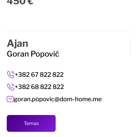
450 €
Ajan
Goran Popović
+382 67 822 822
+382 68 822 822
goran.popovic@dom-home.me
Temas