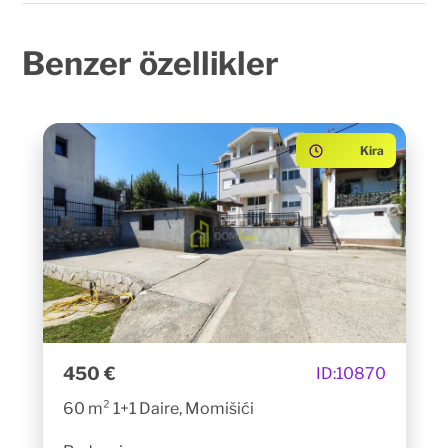
Benzer
özellikler
Kira
450 €
ID:
10870
60 m² 1+1 Daire, Momišići