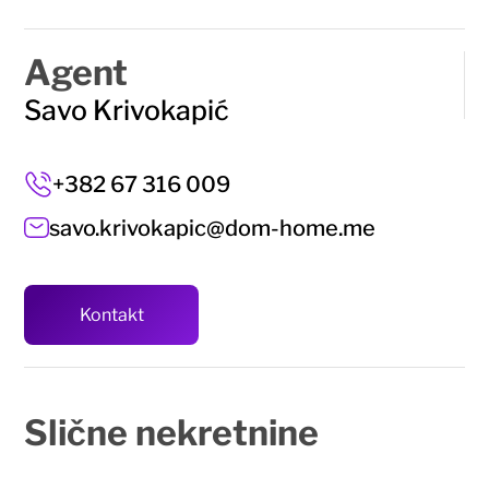
Agent
Savo Krivokapić
+382 67 316 009
savo.krivokapic@dom-home.me
Kontakt
Slične
nekretnine