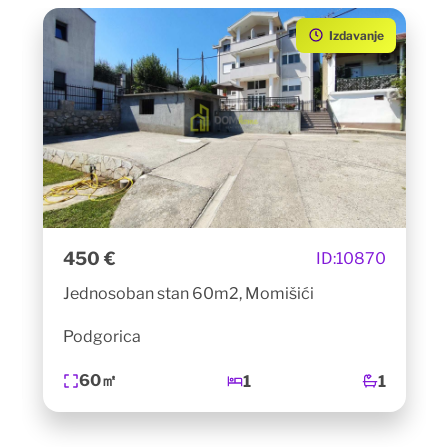
Izdavanje
450 €
ID:
10870
Jednosoban stan 60m2, Momišići
Podgorica
60㎡
1
1