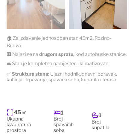
🏠 Za izdavanje jednosoban stan 45m2, Rozino-
Budva.
🏢 Nalazi se na
drugom spratu,
kod autobuske stanice.
🛋️Stan je kompletno namješten i klimatizovan.
✅
Struktura stana:
Ulazni hodnik, dnevni boravak,
kuhinja i trpezarija, spavaća soba, kupatilo i terasa.
45㎡
1
1
Ukupna
Broj
Broj
kvadratura
spavaćih
kupatila
prostora
soba