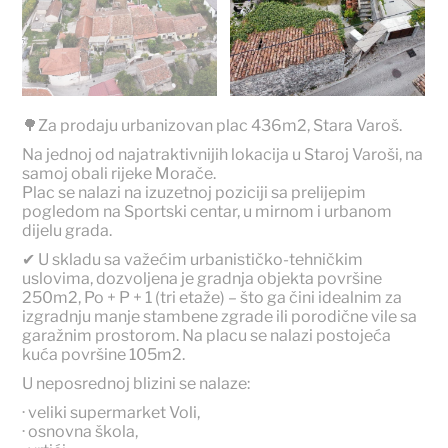
🌳Za prodaju urbanizovan plac 436m2, Stara Varoš.
Na jednoj od najatraktivnijih lokacija u Staroj Varoši, na
samoj obali rijeke Morače.
Plac se nalazi na izuzetnoj poziciji sa prelijepim
pogledom na Sportski centar, u mirnom i urbanom
dijelu grada.
✔ U skladu sa važećim urbanističko-tehničkim
uslovima, dozvoljena je gradnja objekta površine
250m2, Po + P + 1 (tri etaže) – što ga čini idealnim za
izgradnju manje stambene zgrade ili porodične vile sa
garažnim prostorom. Na placu se nalazi postojeća
kuća površine 105m2.
U neposrednoj blizini se nalaze:
· veliki supermarket Voli,
· osnovna škola,