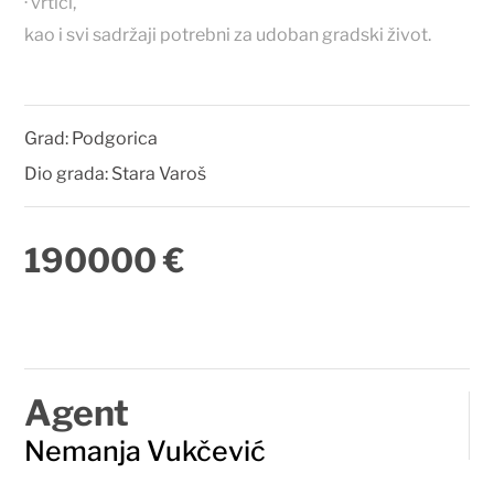
· vrtići,
kao i svi sadržaji potrebni za udoban gradski život.
Grad:
Podgorica
Dio grada:
Stara Varoš
190000 €
Agent
Nemanja Vukčević