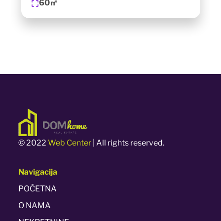
60㎡
© 2022
Web Center
| All rights reserved.
Navigacija
POČETNA
O NAMA