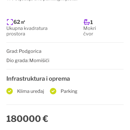
62㎡
1
Ukupna kvadratura
Mokri
prostora
čvor
Grad:
Podgorica
Dio grada:
Momišići
Infrastruktura i oprema
Klima uređaj
Parking
180000 €