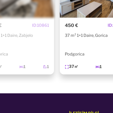
€
450 €
ID:
10861
ID:
1+1 Daire, Zabjelo
37 m² 1+1 Daire, Gorica
rica
Podgorica
㎡
37㎡
1
1
1