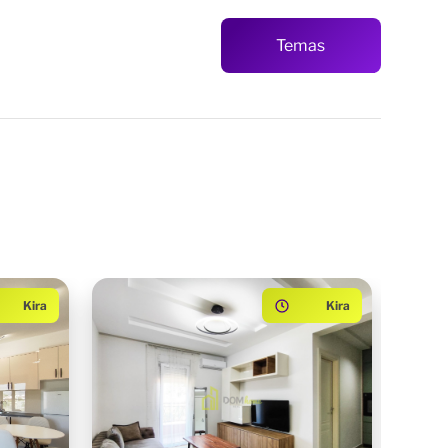
Temas
Kira
Kira