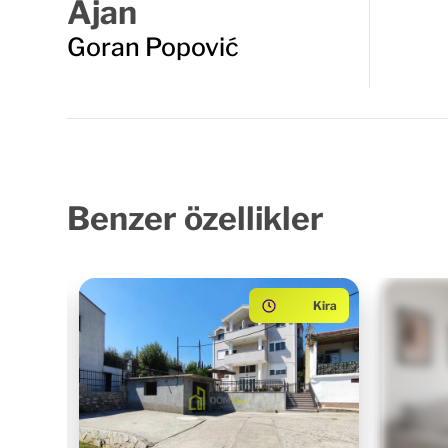
Ajan
Goran Popović
Benzer
özellikler
aladım
Kira