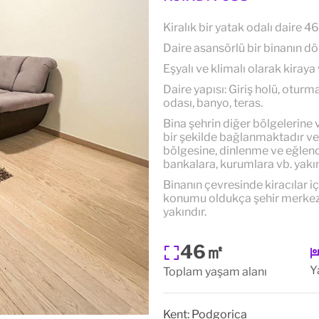
Kiralık bir yatak odalı daire 4
Daire asansörlü bir binanın d
Eşyalı ve klimalı olarak kiraya
Daire yapısı: Giriş holü, otur
odası, banyo, teras.
Bina şehrin diğer bölgelerine 
bir şekilde bağlanmaktadır ve
bölgesine, dinlenme ve eğlence 
bankalara, kurumlara vb. yakı
Binanın çevresinde kiracılar 
konumu oldukça şehir merkezi
yakındır.
46㎡
Y
Toplam yaşam alanı
Kent:
Podgorica