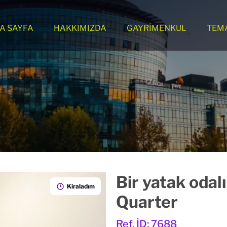
A SAYFA
HAKKIMIZDA
GAYRİMENKUL
TEM
Bir yatak odal
Kiraladım
Quarter
Ref. İD: 7688