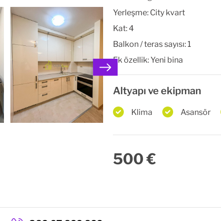
Yerleşme:
City kvart
Kat:
4
Balkon / teras sayısı:
1
Ek özellik:
Yeni bina
Altyapı ve ekipman
Klima
Asansör
500 €