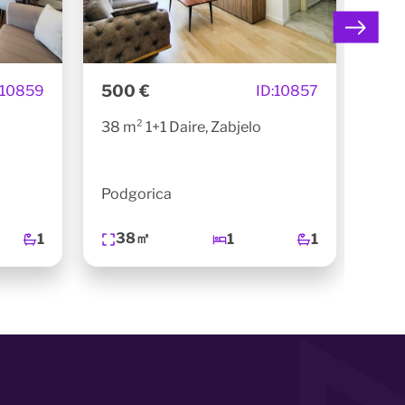
500 €
450
10859
ID:
10857
38 m² 1+1 Daire, Zabjelo
45 m
Podgorica
Pod
38㎡
4
1
1
1