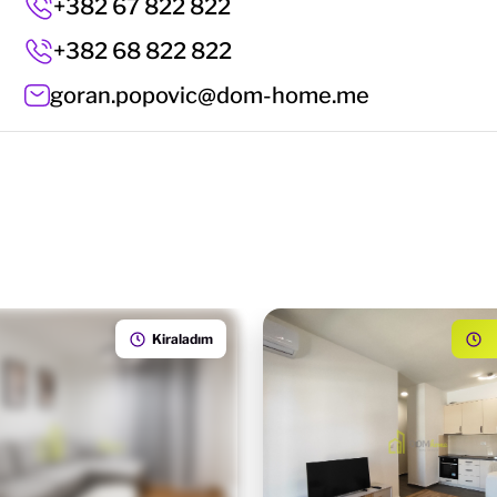
+382 67 822 822
+382 68 822 822
goran.popovic@dom-home.me
Kiraladım