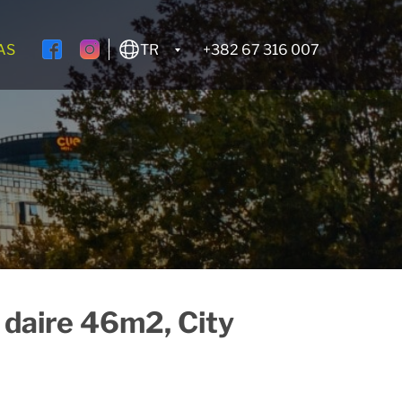
AS
TR
+382 67 316 007
ı daire 46m2, City
Kiraladım