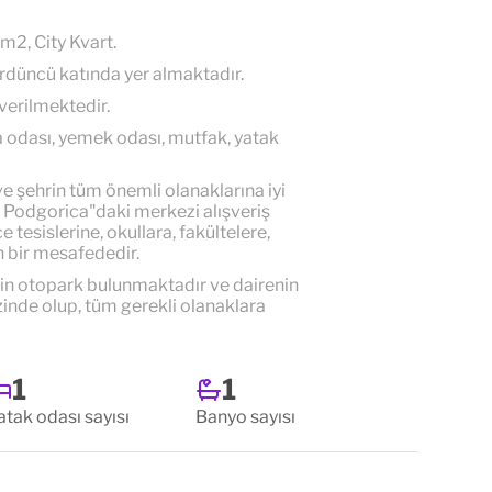
6m2, City Kvart.
ördüncü katında yer almaktadır.
 verilmektedir.
ma odası, yemek odası, mutfak, yatak
ve şehrin tüm önemli olanaklarına iyi
 Podgorica"daki merkezi alışveriş
tesislerine, okullara, fakültelere,
n bir mesafededir.
için otopark bulunmaktadır ve dairenin
nde olup, tüm gerekli olanaklara
1
1
atak odası sayısı
Banyo sayısı