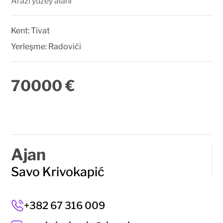
Arazi yüzey alanı
Kent:
Tivat
Yerleşme:
Radovići
70000 €
Ajan
Savo Krivokapić
+382 67 316 009