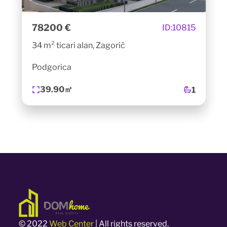
78200 €
ID:
10815
34 m² ticari alan, Zagorič
Podgorica
39.90㎡
1
© 2022
Web Center
| All rights reserved.