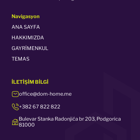
Navigasyon
ANA SAYFA
HAKKIMIZDA
GAYRİMENKUL
TEMAS
İLETİŞİM
BİLGİ
office@dom-home.me
+382 67 822 822
Bulevar Stanka Radonjića br 203, Podgorica
81000