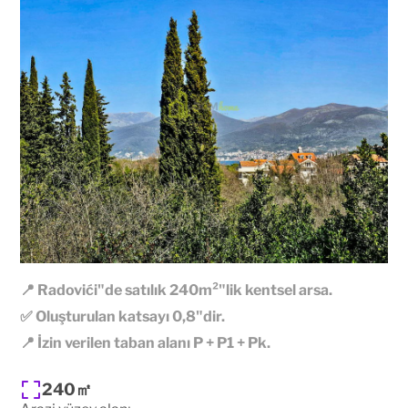
📍 Radovići"de satılık 240m²"lik kentsel arsa.
✅ Oluşturulan katsayı 0,8"dir.
📍 İzin verilen taban alanı P + P1 + Pk.
240㎡