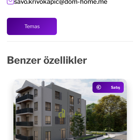
savo.krivokapic@dom-home.me
Temas
Benzer
özellikler
Satış